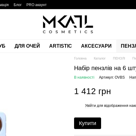
мація
Блог
PRO акаунт
УБ
ДЛЯ ОЧЕЙ
ARTISTIC
АКСЕСУАРИ
ПЕНЗЛ
Головна
Каталог
ПЕНЗЛІ
Пе
Набір пензлів на 6 
В наявності
Артикул: OVBS
Нап
1 412 грн
Увійти
для відображення нак
%
Купити