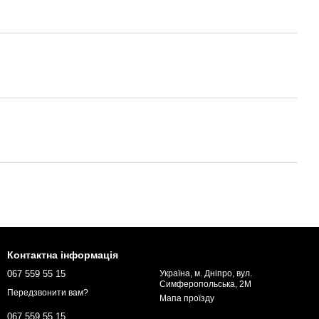
Контактна інформація
067 559 55 15
Україна, м. Дніпро, вул.
Симферопольська, 2М
Передзвонити вам?
Мапа проїзду
067 559 55 15