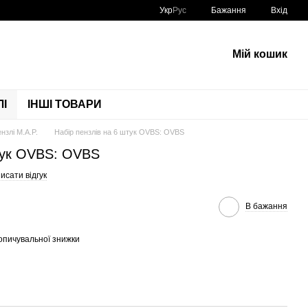
Укр
Рус
Бажання
Вхід
Мій кошик
І
ІНШІ ТОВАРИ
нзлі M.A.P.
Набір пензлів на 6 штук OVBS: OVBS
штук OVBS: OVBS
исати відгук
В бажання
опичувальної знижки