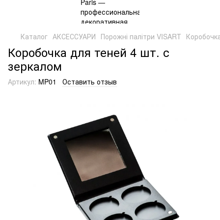
Каталог
АКСЕССУАРИ
Порожні палітри VISART
Коробочка
Коробочка для теней 4 шт. с
зеркалом
Артикул:
MP01
Оставить отзыв