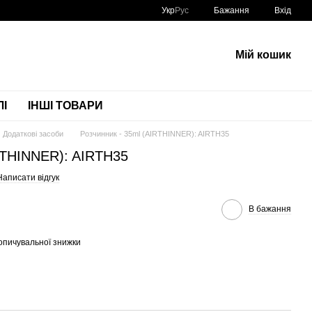
Укр
Рус
Бажання
Вхід
Мій кошик
І
ІНШІ ТОВАРИ
Додаткові засоби
Розчинник - 35ml (AIRTHINNER): AIRTH35
IRTHINNER): AIRTH35
Написати відгук
В бажання
опичувальної знижки