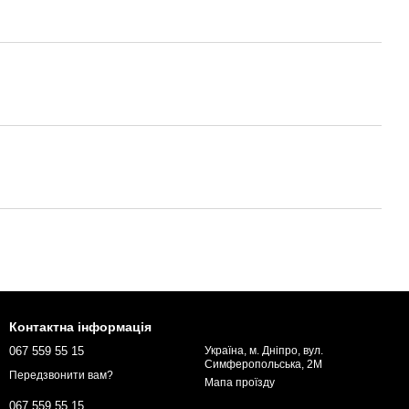
Контактна інформація
067 559 55 15
Україна, м. Дніпро, вул.
Симферопольська, 2М
Передзвонити вам?
Мапа проїзду
067 559 55 15