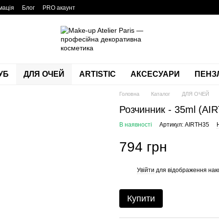
мація
Блог
PRO акаунт
УБ
ДЛЯ ОЧЕЙ
ARTISTIC
АКСЕСУАРИ
ПЕНЗЛ
Головна
Каталог
ДЛЯ ОЧЕЙ
Розчинник - 35ml (A
В наявності
Артикул: AIRTH35
794 грн
Увійти
для відображення нак
%
Купити