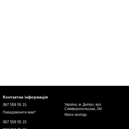
Контактна інформація
067 559 55 15
Україна, м. Дніпро, вул.
Симферопольська, 2М
Передзвонити вам?
Мапа проїзду
067 559 55 15