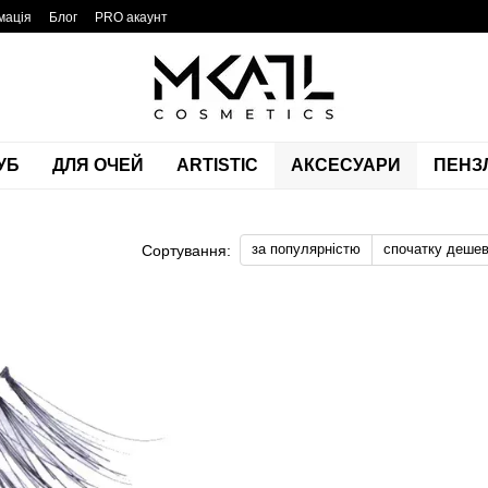
мація
Блог
PRO акаунт
УБ
ДЛЯ ОЧЕЙ
ARTISTIC
АКСЕСУАРИ
ПЕНЗЛ
за популярністю
спочатку деше
Сортування: