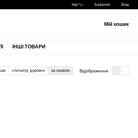
Укр
Рус
Бажання
Вхід
Мій кошик
І
ІНШІ ТОВАРИ
вше
спочатку дорожчі
за назвою
Відображення: