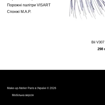
Порожні палітри VISART
Спонжі M.A.P.
Вії V307
298 
Make-up Atelier Paris в Україні © 2026
Мобільна версія