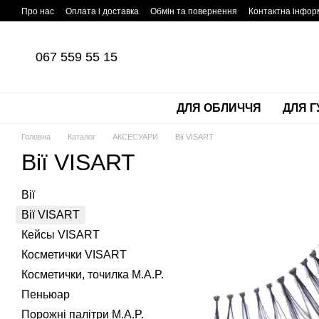
Перейти до основного контенту
Про нас
Оплата і доставка
Обмін та повернення
Контактна інфор
067 559 55 15
ДЛЯ ОБЛИЧЧЯ
ДЛЯ Г
Головна
Каталог
АКСЕСУАРИ
Вії VISART
Вії VISART
Вії
Вії VISART
Кейсы VISART
Косметички VISART
Косметички, точилка M.A.P.
Пеньюар
Порожні палітри M.A.P.