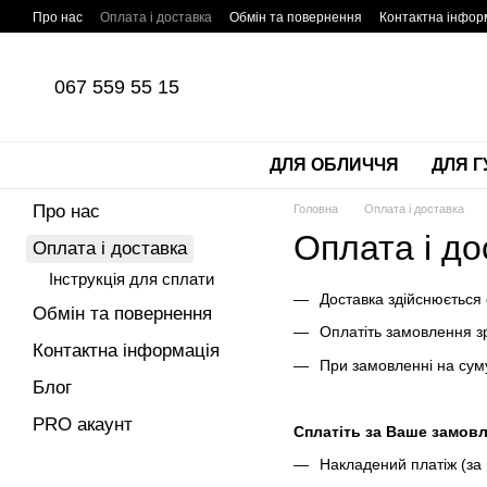
Перейти до основного контенту
Про нас
Оплата і доставка
Обмін та повернення
Контактна інфор
067 559 55 15
ДЛЯ ОБЛИЧЧЯ
ДЛЯ Г
Про нас
Головна
Оплата і доставка
Оплата і до
Оплата і доставка
Інструкція для сплати
Доставка здійснюється
Обмін та повернення
Оплатіть замовлення з
Контактна інформація
При замовленні на суму
Блог
PRO акаунт
Сплатіть за Ваше замов
Накладений платіж (за