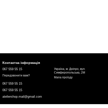
Контактна інформація
067 559 55 15
Україна, м. Дніпро, вул.
Симферопольська, 2М
Передзвонити вам?
Мапа проїзду
067 559 55 15
067 559 55 15
ateliershop.mail@gmail.com