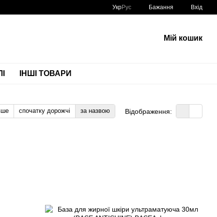
Укр
Рус
Бажання
Вхід
Мій кошик
І
ІНШІ ТОВАРИ
вше
спочатку дорожчі
за назвою
Відображення: