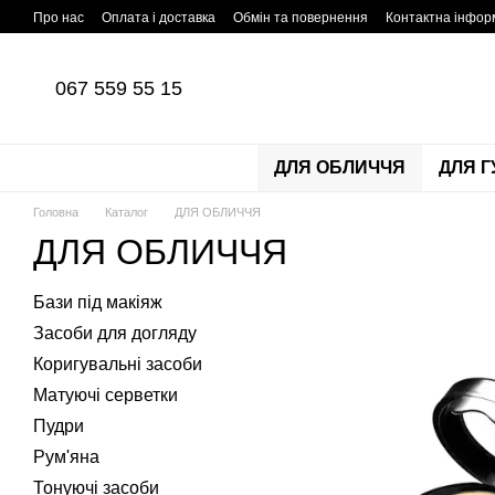
Перейти до основного контенту
Про нас
Оплата і доставка
Обмін та повернення
Контактна інфор
067 559 55 15
ДЛЯ ОБЛИЧЧЯ
ДЛЯ Г
Головна
Каталог
ДЛЯ ОБЛИЧЧЯ
ДЛЯ ОБЛИЧЧЯ
Бази під макіяж
Засоби для догляду
Коригувальні засоби
Матуючі серветки
Пудри
Рум'яна
Тонуючі засоби