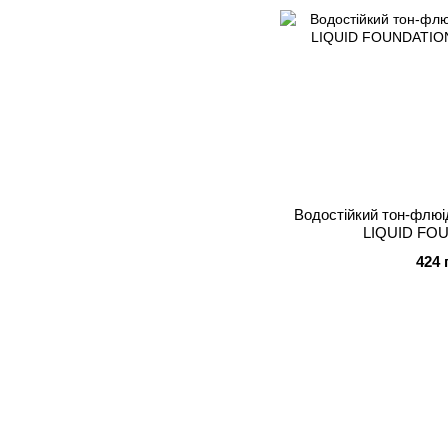
Водостійкий тон-флю
LIQUID FO
424 