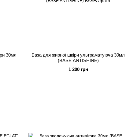
іри 30мл
База для жирної шкіри ультраматуюча 30мл
(BASE ANTISHINE)
1 200 грн