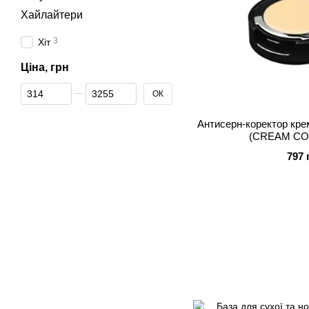
Хайлайтери
3
Хіт
Ціна, грн
Від Ціна, грн
До Ціна, грн
ОК
Антисерн-коректор кре
(CREAM CO
797 