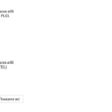
аска ⌀36
EL)
Показати всі