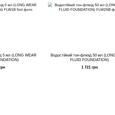
ід 5 мл (LONG WEAR
Водостійкий тон-флюід 50 мл (LO
UNDATION)
FLUID FOUNDATION)
грн
1 721 грн