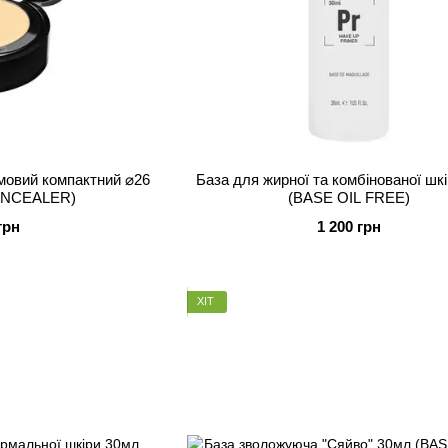
мовий компактний ⌀26
База для жирної та комбінованої шк
NCEALER)
(BASE OIL FREE)
грн
1 200 грн
ХІТ