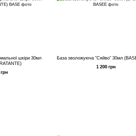
рмальної шкіри 30мл
База зволожуюча "Сяйво" 30мл (BAS
RATANTE)
1 200 грн
 грн