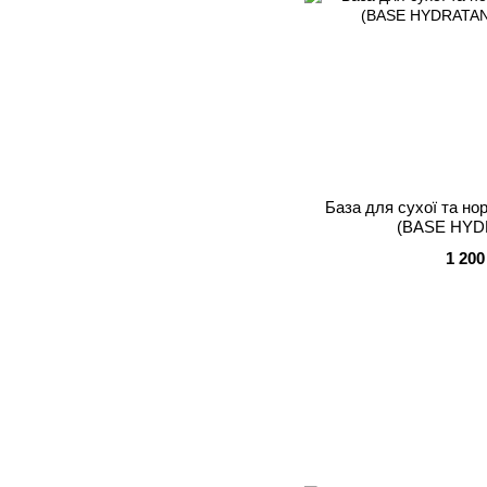
База для сухої та но
(BASE HYD
1 200