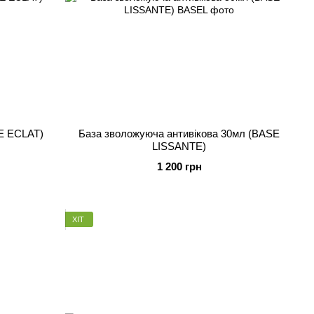
E ECLAT)
База зволожуюча антивікова 30мл (BASE
LISSANTE)
1 200 грн
ХІТ