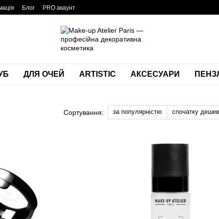
мація
Блог
PRO акаунт
УБ
ДЛЯ ОЧЕЙ
ARTISTIC
АКСЕСУАРИ
ПЕНЗЛ
за популярністю
спочатку деше
Сортування: