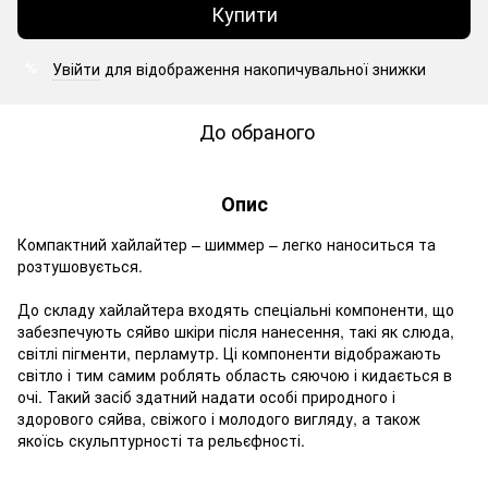
Купити
Увійти
для відображення накопичувальної знижки
%
До обраного
Опис
Компактний хайлайтер – шиммер – легко наноситься та
розтушовується.
До складу хайлайтера входять спеціальні компоненти, що
забезпечують сяйво шкіри після нанесення, такі як слюда,
світлі пігменти, перламутр. Ці компоненти відображають
світло і тим самим роблять область сяючою і кидається в
очі. Такий засіб здатний надати особі природного і
здорового сяйва, свіжого і молодого вигляду, а також
якоїсь скульптурності та рельєфності.