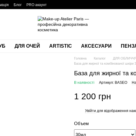
мація
Блог
PRO акаунт
УБ
ДЛЯ ОЧЕЙ
ARTISTIC
АКСЕСУАРИ
ПЕНЗЛ
Головна
Каталог
ДЛЯ ОБЛИЧЧ
База для жирної та комбінованої шкіри
База для жирної та к
В наявності
Артикул: BASEO
На
1 200 грн
Увійти
для відображення нак
%
Объем