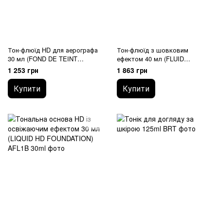
Тон-флюїд HD для аерографа
Тон-флюїд з шовковим
30 мл (FOND DE TEINT
ефектом 40 мл (FLUID
AIRBRUSH)
FOUNDATION SILK EFFECT)
1 253 грн
1 863 грн
Купити
Купити