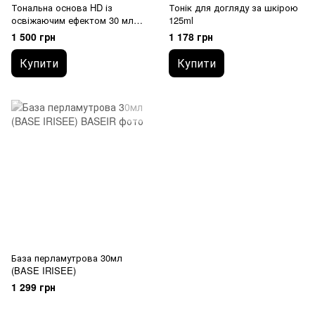
Тональна основа HD із
Тонік для догляду за шкірою
освіжаючим ефектом 30 мл
125ml
(LIQUID HD FOUNDATION)
1 500 грн
1 178 грн
Купити
Купити
База перламутрова 30мл
(BASE IRISEE)
1 299 грн