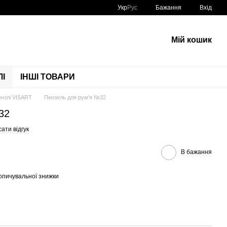
Укр
Рус
Бажання
Вхід
Мій кошик
І
ІНШІ ТОВАРИ
нзлі VISART
Пензель для рум'я №32
32
ати відгук
В бажання
опичувальної знижки