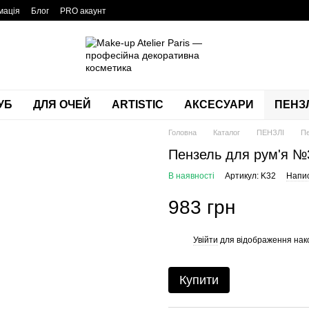
мація
Блог
PRO акаунт
УБ
ДЛЯ ОЧЕЙ
ARTISTIC
АКСЕСУАРИ
ПЕНЗЛ
Головна
Каталог
ПЕНЗЛІ
Пе
Пензель для рум'я №
В наявності
Артикул: K32
Напис
983 грн
Увійти
для відображення нак
%
Купити