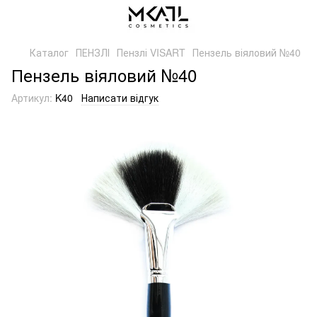
Каталог
ПЕНЗЛІ
Пензлі VISART
Пензель віяловий №40
Пензель віяловий №40
Артикул:
K40
Написати відгук