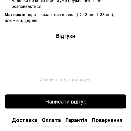
Волоски не колються, дуже пружні, нічого не
розповзається
Матеріал:
ворс – коза + синтетика, (D-13mm, L-38mm),
алюміній, дерево
Відгуки
Додайте перший відгук
Написати відгук
Доставка
Оплата
Гарантія
Повернення