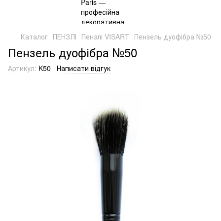
Каталог
ПЕНЗЛІ
Пензлі VISART
Пензель дуофібра №50
Пензель дуофібра №50
Артикул:
K50
Написати відгук