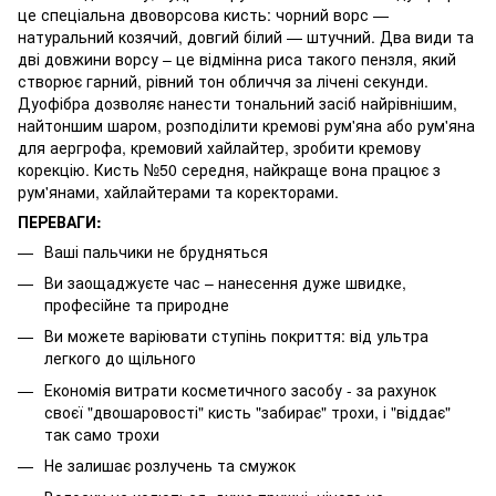
це спеціальна двоворсова кисть: чорний ворс —
натуральний козячий, довгий білий — штучний. Два види та
дві довжини ворсу – це відмінна риса такого пензля, який
створює гарний, рівний тон обличчя за лічені секунди.
Дуофібра дозволяє нанести тональний засіб найрівнішим,
найтоншим шаром, розподілити кремові рум'яна або рум'яна
для аергрофа, кремовий хайлайтер, зробити кремову
корекцію. Кисть №50 середня, найкраще вона працює з
рум'янами, хайлайтерами та коректорами.
ПЕРЕВАГИ:
Ваші пальчики не брудняться
Ви заощаджуєте час – нанесення дуже швидке,
професійне та природне
Ви можете варіювати ступінь покриття: від ультра
легкого до щільного
Економія витрати косметичного засобу - за рахунок
своєї "двошаровості" кисть "забирає" трохи, і "віддає"
так само трохи
Не залишає розлучень та смужок