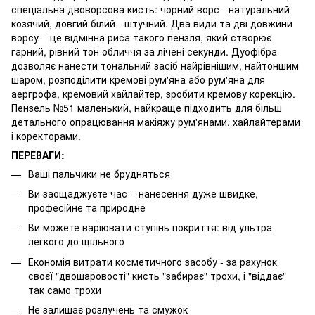
спеціальна двоворсова кисть: чорний ворс - натуральний
козячий, довгий білий - штучний. Два види та дві довжини
ворсу – це відмінна риса такого пензля, який створює
гарний, рівний тон обличчя за лічені секунди. Дуофібра
дозволяє нанести тональний засіб найрівнішим, найтоншим
шаром, розподілити кремові рум'яна або рум'яна для
аергрофа, кремовий хайлайтер, зробити кремову корекцію.
Пензель №51 маленький, найкраще підходить для більш
детального опрацювання макіяжу рум'янами, хайлайтерами
і коректорами.
ПЕРЕВАГИ:
Ваші пальчики не брудняться
Ви заощаджуєте час – нанесення дуже швидке,
професійне та природне
Ви можете варіювати ступінь покриття: від ультра
легкого до щільного
Економія витрати косметичного засобу - за рахунок
своєї "двошаровості" кисть "забирає" трохи, і "віддає"
так само трохи
Не залишає розлучень та смужок