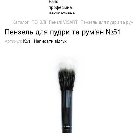
Каталог
ПЕНЗЛІ
Пензлі VISART
Пензель для пудри та ру
Пензель для пудри та рум'ян №51
Артикул:
K51
Написати відгук