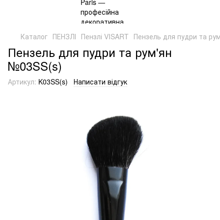
Каталог
ПЕНЗЛІ
Пензлі VISART
Пензель для пудри та ру
Пензель для пудри та рум'ян
№03SS(s)
Артикул:
K03SS(s)
Написати відгук