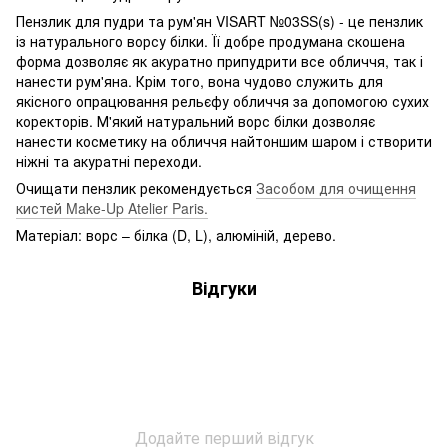
Пензлик для пудри та рум'ян VISART №03SS(s) - це пензлик
із натурального ворсу білки. Її добре продумана скошена
форма дозволяє як акуратно припудрити все обличчя, так і
нанести рум'яна. Крім того, вона чудово служить для
якісного опрацювання рельєфу обличчя за допомогою сухих
коректорів. М'який натуральний ворс білки дозволяє
нанести косметику на обличчя найтоншим шаром і створити
ніжні та акуратні переходи.
Очищати пензлик рекомендується
Засобом для очищення
кистей Make-Up Atelier Paris.
Матеріал: ворс – білка (D, L), алюміній, дерево.
Відгуки
Додайте перший відгук