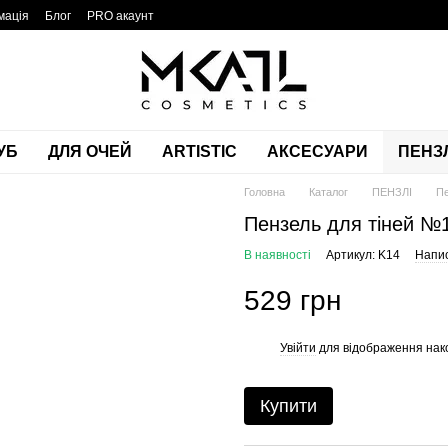
мація
Блог
PRO акаунт
УБ
ДЛЯ ОЧЕЙ
ARTISTIC
АКСЕСУАРИ
ПЕНЗЛ
Головна
Каталог
ПЕНЗЛІ
Пе
Пензель для тіней №
В наявності
Артикул: K14
Напис
529 грн
Увійти
для відображення нак
%
Купити