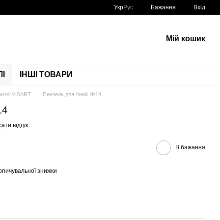
Укр
Рус
Бажання
Вхід
Мій кошик
І
ІНШІ ТОВАРИ
нзлі VISART
Пензель для тіней №14
14
ати відгук
В бажання
опичувальної знижки