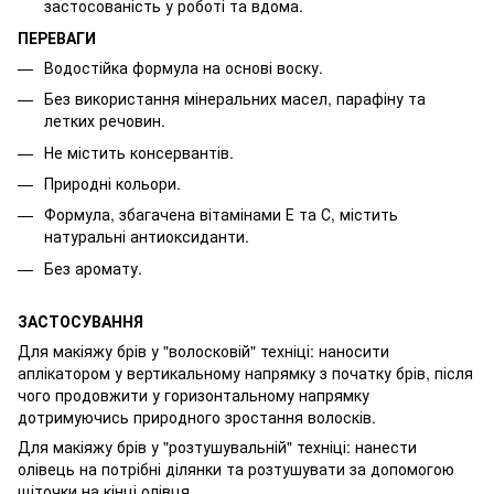
застосованість у роботі та вдома.
ПЕРЕВАГИ
Водостійка формула на основі воску.
Без використання мінеральних масел, парафіну та
летких речовин.
Не містить консервантів.
Природні кольори.
Формула, збагачена вітамінами Е та С, містить
натуральні антиоксиданти.
Без аромату.
ЗАСТОСУВАННЯ
Для макіяжу брів у "волосковій" техніці: наносити
аплікатором у вертикальному напрямку з початку брів, після
чого продовжити у горизонтальному напрямку
дотримуючись природного зростання волосків.
Для макіяжу брів у "розтушувальній" техніці: нанести
олівець на потрібні ділянки та розтушувати за допомогою
щіточки на кінці олівця.