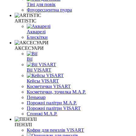
Тіні для повік
Флуоресцентна пудра
ARTISTIC
Акварелі
Блискітки
АКСЕСУАРИ
Вії
Вії VISART
Кейсы VISART
Косметички VISART
Косметички, точилка M.A.P.
Пеньюар
Порожні палітри M.A.P.
Порожні палітри VISART
Спонжі M.A.P.
ПЕНЗЛІ
Кофри для пензлів VISART