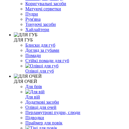
Коригувальні засоби
Матуючі серветки
Пудри
Рум'яна
Тонуючі засоби
Хайлайтери
ДЛЯ ГУБ
Блиски для губ
Догляд за губами
Помади
Стійкі помади для губ
Олівці для губ
ДЛЯ ОЧЕЙ
Для брів
Для вій
Додаткові засоби
Олівці для очей
Перламутрові пудри, слюди
Підводки
Праймер для повік