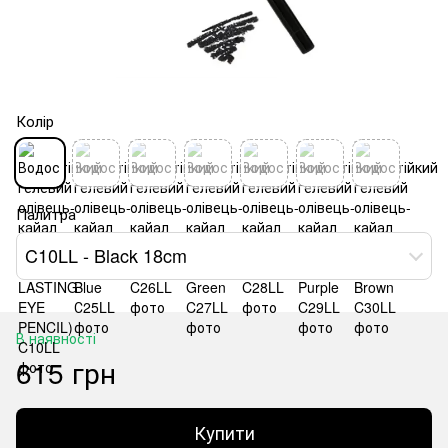
Колір
Палитра
C10LL - Black 18cm
В наявності
615 грн
Купити