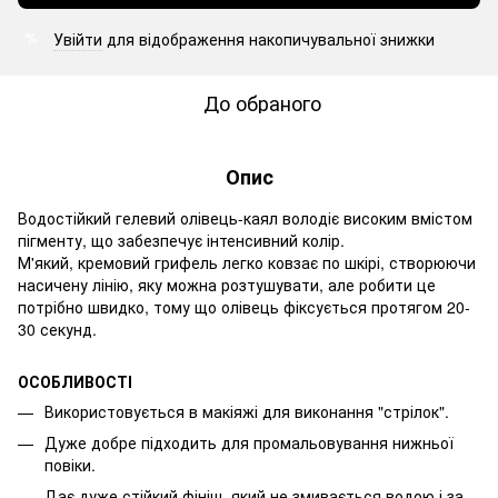
Увійти
для відображення накопичувальної знижки
%
До обраного
Опис
Водостійкий гелевий олівець-каял володіє високим вмістом
пігменту, що забезпечує інтенсивний колір.
М'який, кремовий грифель легко ковзає по шкірі, створюючи
насичену лінію, яку можна розтушувати, але робити це
потрібно швидко, тому що олівець фіксується протягом 20-
30 секунд.
ОСОБЛИВОСТІ
Використовується в макіяжі для виконання "стрілок".
Дуже добре підходить для промальовування нижньої
повіки.
Дає дуже стійкий фініш, який не змивається водою і за