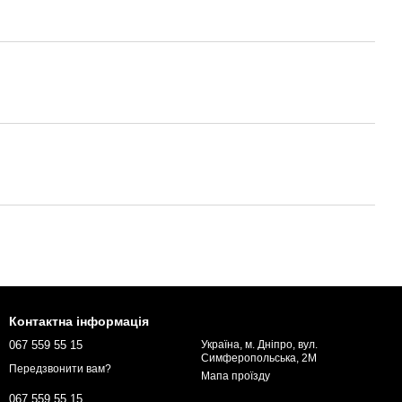
Контактна інформація
067 559 55 15
Україна, м. Дніпро, вул.
Симферопольська, 2М
Передзвонити вам?
Мапа проїзду
067 559 55 15