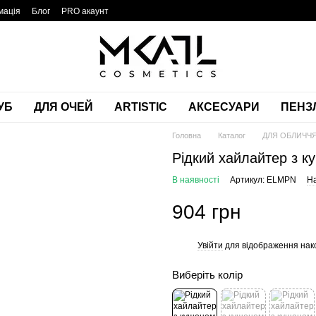
мація
Блог
PRO акаунт
УБ
ДЛЯ ОЧЕЙ
ARTISTIC
АКСЕСУАРИ
ПЕНЗЛ
Головна
Каталог
ДЛЯ ОБЛИЧЧ
Рідкий хайлайтер з 
В наявності
Артикул: ELMPN
На
904 грн
Увійти
для відображення нак
%
Виберіть колір