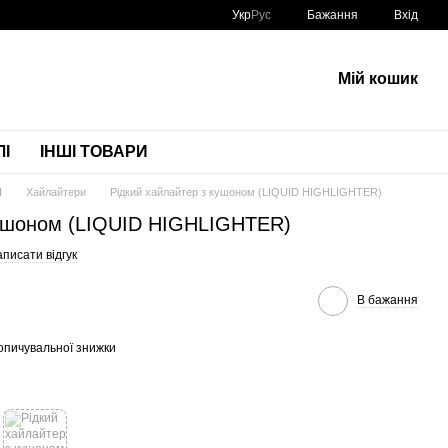
Укр
Рус
Бажання
Вхід
Мій кошик
І
ІНШІ ТОВАРИ
Я
Хайлайтери
Рідкий хайлайтер з кушоном (LIQUID HIGHLIGHTER)
кушоном (LIQUID HIGHLIGHTER)
писати відгук
В бажання
опичувальної знижки