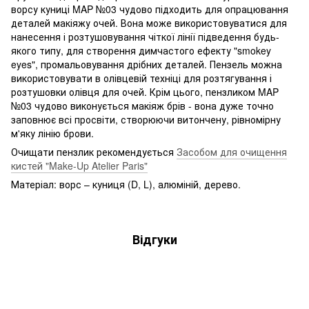
ворсу куниці MAP №03 чудово підходить для опрацювання
деталей макіяжу очей. Вона може використовуватися для
нанесення і розтушовування чіткої лінії підведення будь-
якого типу, для створення димчастого ефекту "smokey
eyes", промальовування дрібних деталей. Пензель можна
використовувати в олівцевій техніці для розтягування і
розтушовки олівця для очей. Крім цього, пензликом MAP
№03 чудово виконується макіяж брів - вона дуже точно
заповнює всі просвіти, створюючи витончену, рівномірну
м'яку лінію брови.
Очищати пензлик рекомендується
Засобом для очищення
кистей "Make-Up Atelier Paris"
Матеріал: ворс – куниця (D, L), алюміній, дерево.
Відгуки