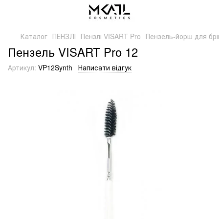
Каталог
ПЕНЗЛІ
Пензлі VISART Pro
Пензель-йорш для брів
Пензель VISART Pro 12
Артикул:
VP12Synth
Написати відгук