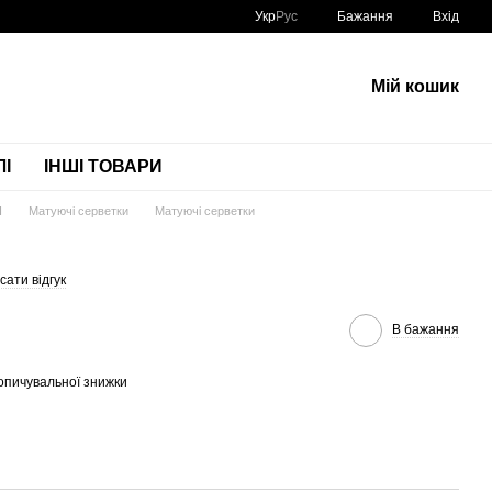
Укр
Рус
Бажання
Вхід
Мій кошик
І
ІНШІ ТОВАРИ
Я
Матуючі серветки
Матуючі серветки
ати відгук
В бажання
опичувальної знижки