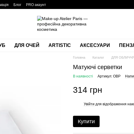
мація
Блог
PRO акаунт
УБ
ДЛЯ ОЧЕЙ
ARTISTIC
АКСЕСУАРИ
ПЕНЗЛ
Головна
Каталог
ДЛЯ ОБЛИЧЧ
Матуючі серветки
В наявності
Артикул: OBP
Напис
314 грн
Увійти
для відображення нак
%
Купити