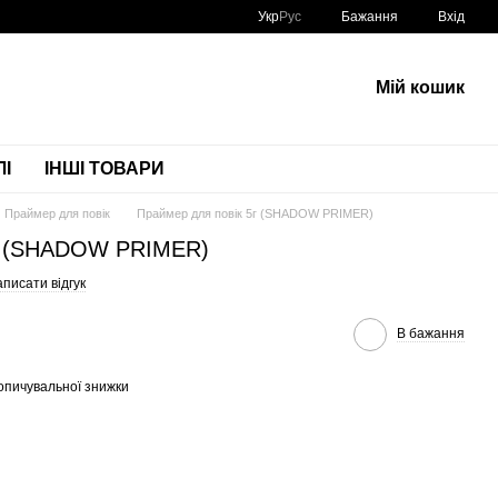
Укр
Рус
Бажання
Вхід
Мій кошик
І
ІНШІ ТОВАРИ
Праймер для повік
Праймер для повік 5г (SHADOW PRIMER)
5г (SHADOW PRIMER)
писати відгук
В бажання
опичувальної знижки