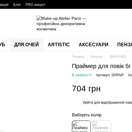
мація
Блог
PRO акаунт
УБ
ДЛЯ ОЧЕЙ
ARTISTIC
АКСЕСУАРИ
ПЕНЗЛ
Головна
Каталог
ДЛЯ ОЧЕЙ
Праймер для повік 
В наявності
Артикул: SPRNP
На
704 грн
Увійти
для відображення нак
%
Виберіть колір