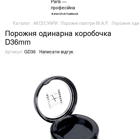
Каталог
АКСЕСУАРИ
Порожні палітри M.A.P.
Порожня од
Порожня одинарна коробочка
D36mm
Артикул:
GD36
Написати відгук