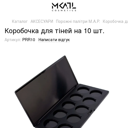
Каталог
АКСЕСУАРИ
Порожні палітри M.A.P.
Коробочка дл
Коробочка для тіней на 10 шт.
Артикул:
PRR10
Написати відгук