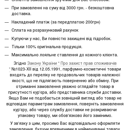
При замовленні на суму від 3000 грн. - безкоштовна
доставка.
Накладений платіж (за передплатою 200грн)
Сплата на розрахунковий рахунок
Купуючи у нас, Ви повністю захищені від підробок.
Тільки 100% оригінальна продукція.
Максимально лояльне ставлення до кожного клієнта.
Згідно
Закону України " Про захист прав споживачів
"
№1023-XII від 12.05.1991, парфумно-косметичні товари
входять до переліку не продовольчих товарів належної
якості, що не підлягають поверненню або обміну. При
отриманні замовлення уважно оглядайте товар в
присутності кур'єра, або представника служби доставки.
Якщо Вам не подобається зовнішній вигляд або товар не
відповідає параметрам замовлення, поверніть замовлення
кур'єру, або через службу доставки не розкриваючи
упаковку товару, ми обов'язково його замінимо.
У зв'язку з цим, просимо Вас відповідально оформляти
замовлення, будучи впевненими в найменуванні товару.