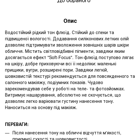
Опис
Водостійкий рідкий тон флюїд. Стійкий до спеки та
підвищеної вологості. Додавання силіконових летких олій
дозволяє підтримувати зволоження зовнішніх шарів шкіри
обличчя. Містить світловідбивні пігменти, завдяки яким
досягається ефект "Soft-Focus". Тон-флюїд поступово лягає
на шкіру, добре приховуючи всі її недоліки: маленькі
прищики, вугри, розширені пори. Завдяки легкій,
шовковистій текстурі рекомендується для повсякденного та
салонного макіяжу, подіумних показів. Чудово
зарекомендував себе у роботі на теле- та фотозйомках.
Витримує нашарування, абсолютно не скочується, що
дозволяє легко варіювати густину нанесення тону.
Наноситься на основу під макіяж.
ПЕРЕВАГИ:
Після нанесення тону на обличчі відчуття м'якості,
приємної сухості та шовковистості.