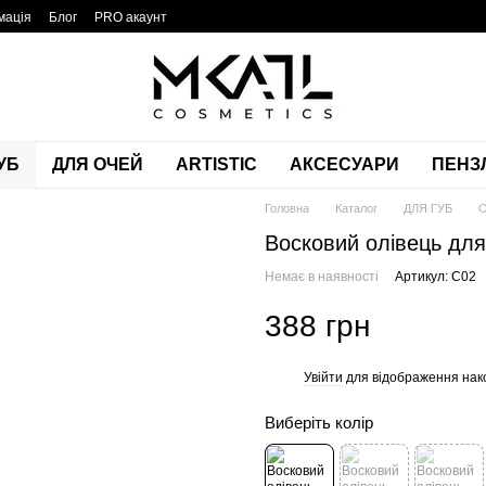
мація
Блог
PRO акаунт
УБ
ДЛЯ ОЧЕЙ
ARTISTIC
АКСЕСУАРИ
ПЕНЗЛ
Головна
Каталог
ДЛЯ ГУБ
О
Восковий олівець для
Немає в наявності
Артикул: С02
388 грн
Увійти
для відображення нак
%
Виберіть колір