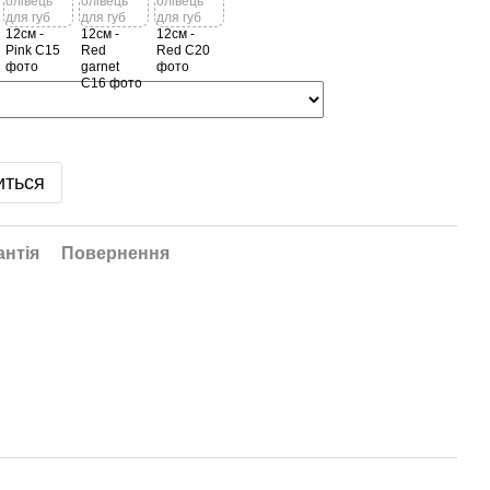
иться
антія
Повернення