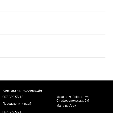
Контактна інформація
067 559 55 15
Україна, м. Дніпро, вул.
Симферопольська, 2М
Передзвонити вам?
Мапа проїзду
067 559 55 15