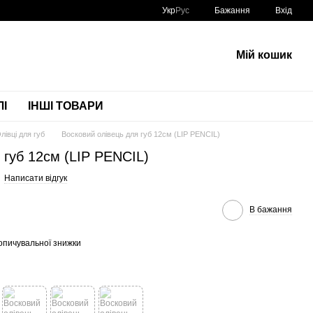
Укр
Рус
Бажання
Вхід
Мій кошик
І
ІНШІ ТОВАРИ
лівці для губ
Восковий олівець для губ 12см (LIP PENCIL)
 губ 12см (LIP PENCIL)
Написати відгук
В бажання
опичувальної знижки