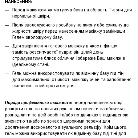
НАНЕСЕННЯ:
Перед макіяжем як матуюча база на область Т-зони для
нормальної шкіри.
Після зволожуючого лосьйону на жирну або схильну до
жирності шкіру перед нанесенням макіяжу замінивши
Гелем зволожуючу базу.
Для закріплення готового макіяжу в якості фінішу
замість розсипчастої пудри: він цілий день
стримуватиме блиск обличчя і збереже Ваш макіяж в
ідеальному стані.
Гель можна використовувати як відмінну базу під тіні
для максимальної стійкості макіяжу очей та запобігання
скоченню тіней протягом дня.
Порада професійного візажиста:
перед нанесенням слід
розігріти гель на пальцях рук, потім нанести на обличчя і
розподілити по всій особі та/або по ділянках з підвищеною
жирністю та/або по зонах з широкими порами для
досягнення досконалого візуального рельєфу. Крім цього,
гель можна використовувати як відмінну базу під тіні для