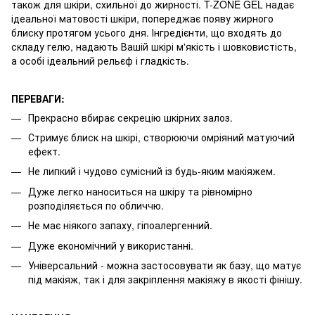
також для шкіри, схильної до жирності. T-ZONE GEL надає
ідеальної матовості шкіри, попереджає появу жирного
блиску протягом усього дня. Інгредієнти, що входять до
складу гелю, надають Вашій шкірі м'якість і шовковистість,
а особі ідеальний рельєф і гладкість.
ПЕРЕВАГИ:
Прекрасно вбирає секрецію шкірних залоз.
Стримує блиск на шкірі, створюючи омріяний матуючий
ефект.
Не липкий і чудово сумісний із будь-яким макіяжем.
Дуже легко наноситься на шкіру та рівномірно
розподіляється по обличчю.
Не має ніякого запаху, гіпоалергенний.
Дуже економічний у використанні.
Універсальний - можна застосовувати як базу, що матує
під макіяж, так і для закріплення макіяжу в якості фінішу.