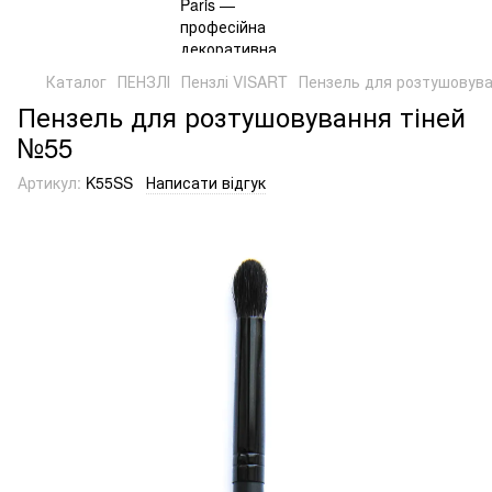
Каталог
ПЕНЗЛІ
Пензлі VISART
Пензель для розтушовува
Пензель для розтушовування тіней
№55
Артикул:
K55SS
Написати відгук