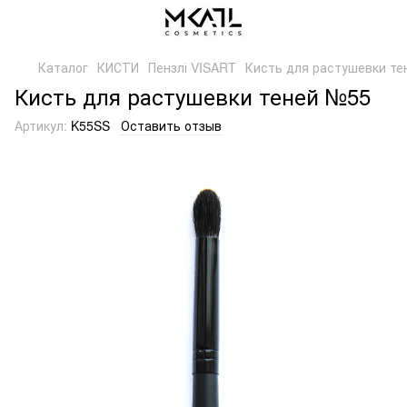
Каталог
КИСТИ
Пензлі VISART
Кисть для растушевки те
Кисть для растушевки теней №55
Артикул:
K55SS
Оставить отзыв