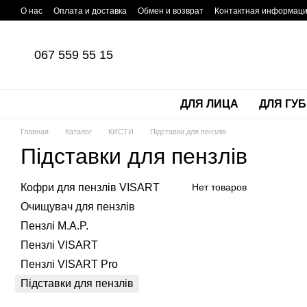
Перейти к основному контенту
О нас
Оплата и доставка
Обмен и возврат
Контактная информац
067 559 55 15
ДЛЯ ЛИЦА
ДЛЯ ГУБ
Главная
Каталог
КИСТИ
Підставки для пензлів
Підставки для пензлів
Кофри для пензлів VISART
Нет товаров
Очищувач для пензлів
Пензлі M.A.P.
Пензлі VISART
Пензлі VISART Pro
Підставки для пензлів