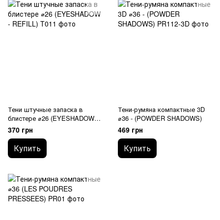
Тени штучные запаска в
Тени-румяна компактные 3D
блистере ⌀26 (EYESHADOW -
⌀36 - (POWDER SHADOWS)
REFILL)
370 грн
469 грн
Купить
Купить