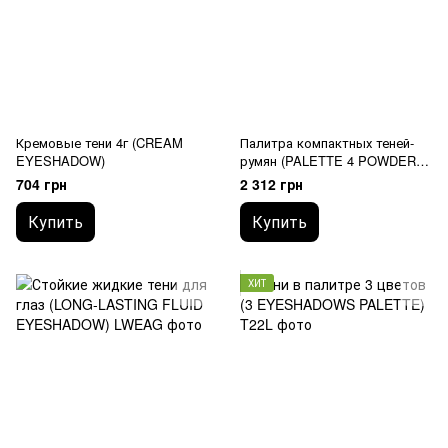
Кремовые тени 4г (CREAM
Палитра компактных теней-
EYESHADOW)
румян (PALETTE 4 POWDER
BLUSHES 3D)
704 грн
2 312 грн
Купить
Купить
ХИТ