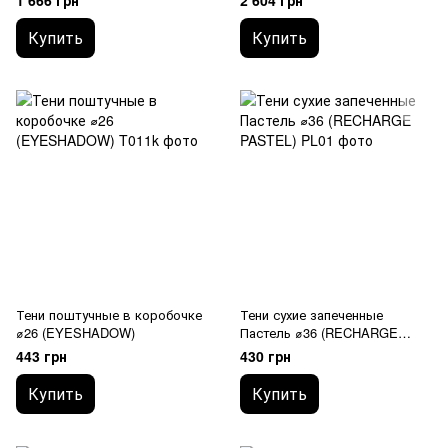
1 666 грн
2 604 грн
Купить
Купить
Тени поштучные в коробочке
Тени сухие запеченные
⌀26 (EYESHADOW)
Пастель ⌀36 (RECHARGE
PASTEL)
443 грн
430 грн
Купить
Купить