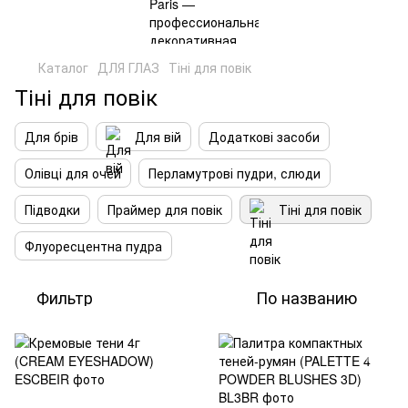
Каталог
ДЛЯ ГЛАЗ
Тіні для повік
Тіні для повік
Для брів
Для вій
Додаткові засоби
Олівці для очей
Перламутрові пудри, слюди
Підводки
Праймер для повік
Тіні для повік
Флуоресцентна пудра
Фильтр
По названию