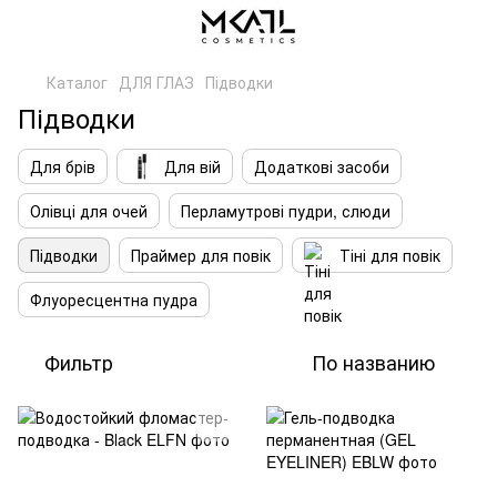
Каталог
ДЛЯ ГЛАЗ
Підводки
Підводки
Для брів
Для вій
Додаткові засоби
Олівці для очей
Перламутрові пудри, слюди
Підводки
Праймер для повік
Тіні для повік
Флуоресцентна пудра
Фильтр
По названию