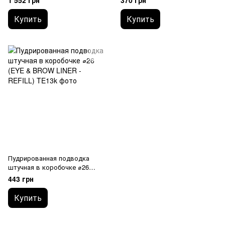
1 552 грн
370 грн
Купить
Купить
Пудрированная подводка
штучная в коробочке ⌀26
(EYE & BROW LINER - REFILL)
443 грн
Купить