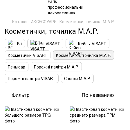
Каталог
АКСЕССУАРИ
Косметички, точилка M.A.P.
Косметички, точилка M.A.P.
Вії
Вії VISART
Кейсы VISART
Косметички VISART
Косметички, точилка M.A.P.
Пеньюар
Порожні палітри M.A.P.
Порожні палітри VISART
Спонжі M.A.P.
Фильтр
По названию