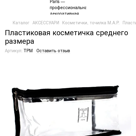
Каталог
АКСЕССУАРИ
Косметички, точилка M.A.P.
Пласт
Пластиковая косметичка среднего
размера
Артикул:
TPM
Оставить отзыв