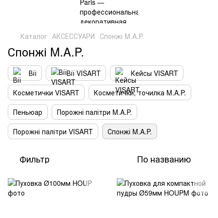
Каталог
АКСЕССУАРИ
Спонжі M.A.P.
Спонжі M.A.P.
Вії
Вії VISART
Кейсы VISART
Косметички VISART
Косметички, точилка M.A.P.
Пеньюар
Порожні палітри M.A.P.
Порожні палітри VISART
Спонжі M.A.P.
Фильтр
По названию