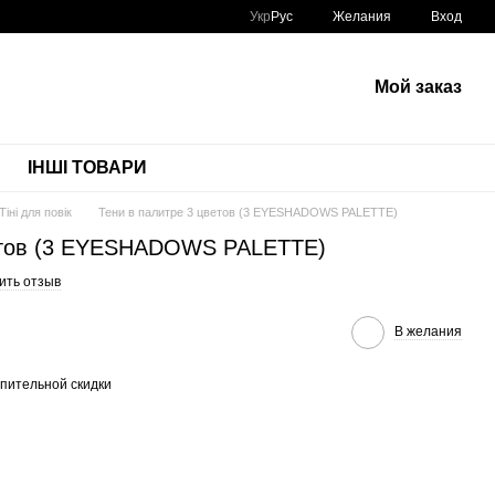
Укр
Рус
Желания
Вход
Мой заказ
ІНШІ ТОВАРИ
Тіні для повік
Тени в палитре 3 цветов (3 EYESHADOWS PALETTE)
ветов (3 EYESHADOWS PALETTE)
ить отзыв
В желания
пительной скидки