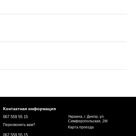
Контактная информация
067 559 55 15
Украина, г. Днепр, ул.
Симферопольская, 2М
Перезвонить вам?
Карта проезда
067 559 55 15