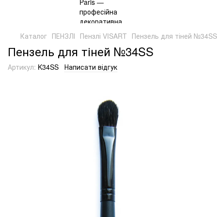
Каталог
ПЕНЗЛІ
Пензлі VISART
Пензель для тіней №34SS
Пензель для тіней №34SS
Артикул:
K34SS
Написати відгук