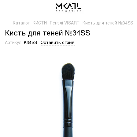
Каталог
КИСТИ
Пензлі VISART
Кисть для теней №34SS
Кисть для теней №34SS
Артикул:
K34SS
Оставить отзыв