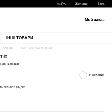
Укр
Рус
Желания
Вход
Мой заказ
ІНШІ ТОВАРИ
нзлі VISART
Кисть для тона №08Fmix
mix
тавить отзыв
В желания
пительной скидки