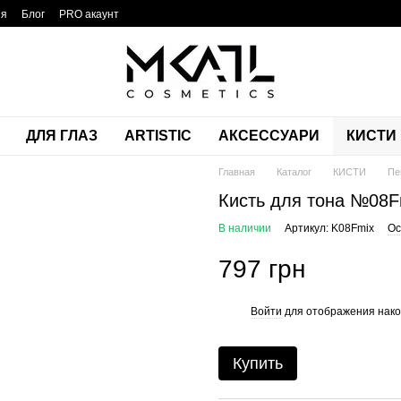
ия
Блог
PRO акаунт
ДЛЯ ГЛАЗ
ARTISTIC
АКСЕССУАРИ
КИСТИ
Главная
Каталог
КИСТИ
Пе
Кисть для тона №08F
В наличии
Артикул: K08Fmix
Ос
797 грн
Войти
для отображения нако
%
Купить