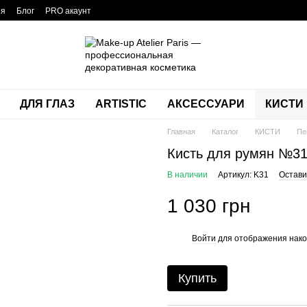
ия
Блог
PRO акаунт
ДЛЯ ГЛАЗ
ARTISTIC
АКСЕССУАРИ
КИСТИ
Главная
Каталог
КИСТИ
Пе
Кисть для румян №3
В наличии
Артикул: K31
Остави
1 030 грн
Войти
для отображения нако
%
Купить