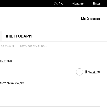
Укр
Рус
Желания
Вход
Мой заказ
ІНШІ ТОВАРИ
нзлі VISART
Кисть для румян №31
1
ть отзыв
В желания
пительной скидки