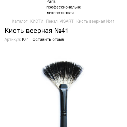
Каталог
КИСТИ
Пензлі VISART
Кисть веерная №41
Кисть веерная №41
Артикул:
K41
Оставить отзыв