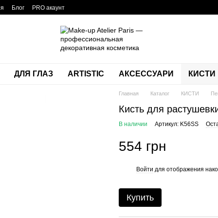
ия
Блог
PRO акаунт
ДЛЯ ГЛАЗ
ARTISTIC
АКСЕССУАРИ
КИСТИ
Главная
Каталог
КИСТИ
Пе
Кисть для растушевк
В наличии
Артикул: K56SS
Ост
554 грн
Войти
для отображения нако
%
Купить