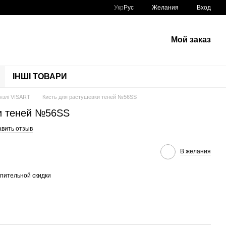
Укр
Рус
Желания
Вход
Мой заказ
ІНШІ ТОВАРИ
нзлі VISART
Кисть для растушевки теней №56SS
и теней №56SS
авить отзыв
В желания
пительной скидки