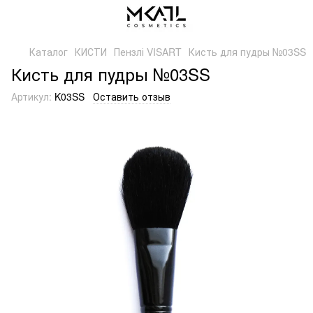
Каталог
КИСТИ
Пензлі VISART
Кисть для пудры №03SS
Кисть для пудры №03SS
Артикул:
K03SS
Оставить отзыв