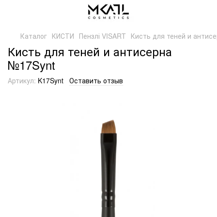
Каталог
КИСТИ
Пензлі VISART
Кисть для теней и антис
Кисть для теней и антисерна
№17Synt
Артикул:
K17Synt
Оставить отзыв