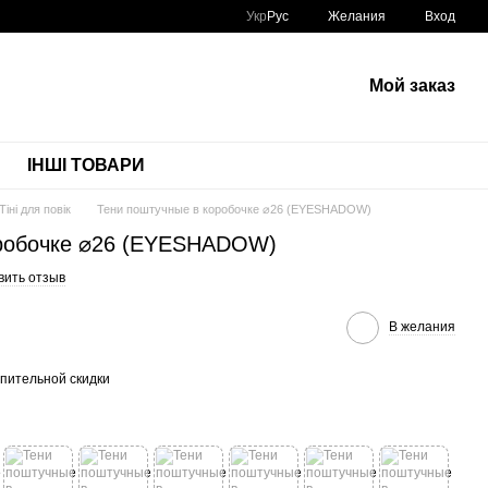
Укр
Рус
Желания
Вход
Мой заказ
ІНШІ ТОВАРИ
Тіні для повік
Тени поштучные в коробочке ⌀26 (EYESHADOW)
оробочке ⌀26 (EYESHADOW)
вить отзыв
В желания
пительной скидки