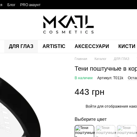
ия
Блог
PRO акаунт
ДЛЯ ГЛАЗ
ARTISTIC
АКСЕССУАРИ
КИСТИ
Главная
Каталог
ДЛЯ ГЛАЗ
Тени поштучные в к
В наличии
Артикул: T011k
Оста
443 грн
Войти
для отображения нако
%
Выберите цвет