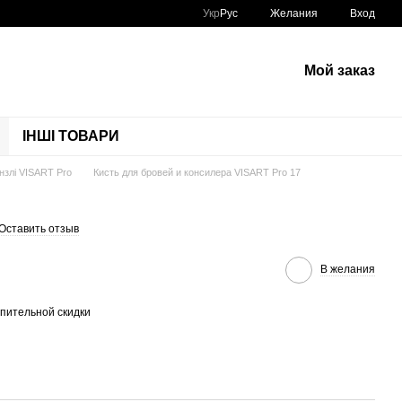
Укр
Рус
Желания
Вход
Мой заказ
ІНШІ ТОВАРИ
нзлі VISART Pro
Кисть для бровей и консилера VISART Pro 17
Оставить отзыв
В желания
пительной скидки