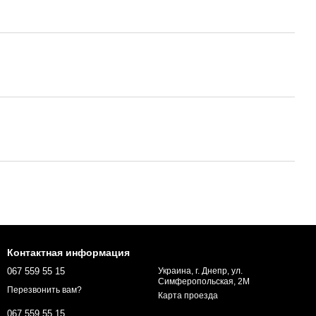
Контактная информация
067 559 55 15
Украина, г. Днепр, ул.
Симферопольская, 2М
Перезвонить вам?
Карта проезда
067 559 55 15