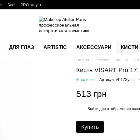
ия
Блог
PRO акаунт
ДЛЯ ГЛАЗ
ARTISTIC
АКСЕССУАРИ
КИСТИ
Главная
Каталог
КИСТИ
Пе
Кисть VISART Pro 17
В наличии
Артикул: VP17Synth
513 грн
Войти
для отображения нако
%
Купить