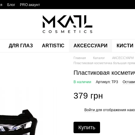
ия
Блог
PRO акаунт
ДЛЯ ГЛАЗ
ARTISTIC
АКСЕССУАРИ
КИСТИ
Главная
Каталог
АКСЕССУАРИ
Пластиковая косметичка большая пря
Пластиковая космети
В наличии
Артикул: TP3
Остави
379 грн
Войти
для отображения нако
%
Купить