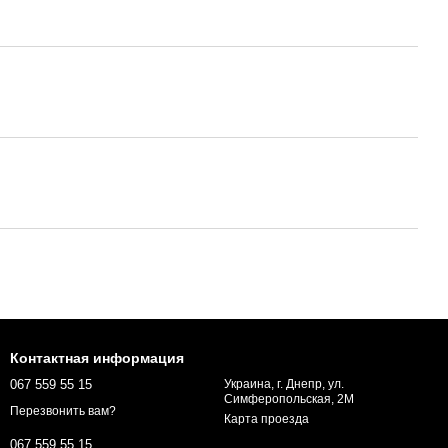
Контактная информация
067 559 55 15
Украина, г. Днепр, ул.
Симферопольская, 2М
Перезвонить вам?
Карта проезда
067 559 55 15