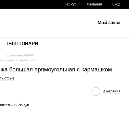
Укр
Рус
Желания
Вход
Мой заказ
ІНШІ ТОВАРИ
Косметички VISART
моугольная с кармашком
чка большая прямоугольная с кармашком
ть отзыв
В желания
пительной скидки