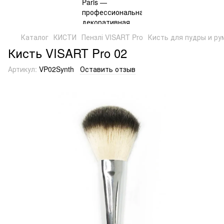
Каталог
КИСТИ
Пензлі VISART Pro
Кисть для пудры и ру
Кисть VISART Pro 02
Артикул:
VP02Synth
Оставить отзыв