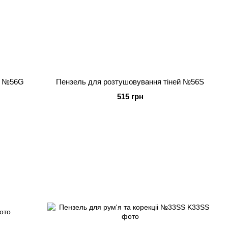
й №56G
Пензель для розтушовування тіней №56S
515 грн