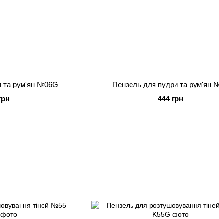
и та рум'ян №06G
Пензель для пудри та рум'ян 
грн
444 грн