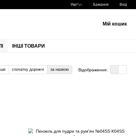
Укр
Рус
Бажання
Вхід
Мій кошик
І
ІНШІ ТОВАРИ
вше
спочатку дорожчі
за назвою
Відображення: