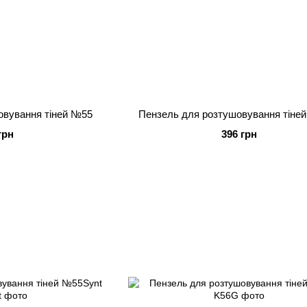
овування тіней №55
Пензель для розтушовування тіне
грн
396 грн