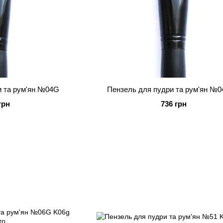
и та рум'ян №04G
Пензель для пудри та рум'ян №0
грн
736 грн