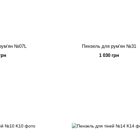
рум'ян №07L
Пензель для рум'ян №31
грн
1 030 грн