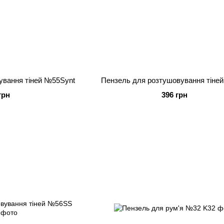
ування тіней №55Synt
Пензель для розтушовування тіне
грн
396 грн