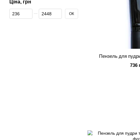
Ціна, грн
Від Ціна, грн
До Ціна, грн
ОК
Пензель для пудр
736 