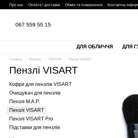
Перейти до основного контенту
Про нас
Оплата і доставка
Обмін та повернення
Контактна інфор
067 559 55 15
ДЛЯ ОБЛИЧЧЯ
ДЛЯ Г
Головна
Каталог
ПЕНЗЛІ
Пензлі VISART
Пензлі VISART
Кофри для пензлів VISART
Очищувач для пензлів
Пензлі M.A.P.
Пензлі VISART
Пензлі VISART Pro
Підставки для пензлів