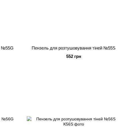
й №55G
Пензель для розтушовування тіней №55S
552 грн