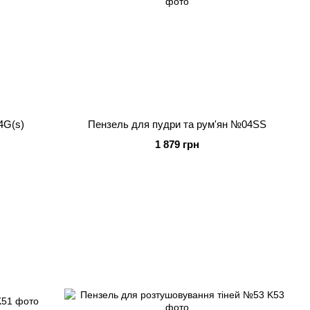
4G(s)
Пензель для пудри та рум'ян №04SS
1 879 грн