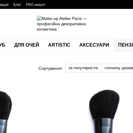
мація
Блог
PRO акаунт
УБ
ДЛЯ ОЧЕЙ
ARTISTIC
АКСЕСУАРИ
ПЕНЗЛ
за популярністю
спочатку деше
Сортування: